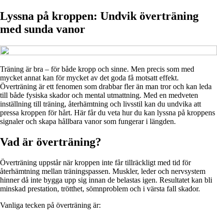
Lyssna på kroppen: Undvik överträning
med sunda vanor
Träning är bra – för både kropp och sinne. Men precis som med
mycket annat kan för mycket av det goda få motsatt effekt.
Överträning är ett fenomen som drabbar fler än man tror och kan leda
till både fysiska skador och mental utmattning. Med en medveten
inställning till träning, återhämtning och livsstil kan du undvika att
pressa kroppen för hårt. Här får du veta hur du kan lyssna på kroppens
signaler och skapa hållbara vanor som fungerar i längden.
Vad är överträning?
Överträning uppstår när kroppen inte får tillräckligt med tid för
återhämtning mellan träningspassen. Muskler, leder och nervsystem
hinner då inte bygga upp sig innan de belastas igen. Resultatet kan bli
minskad prestation, trötthet, sömnproblem och i värsta fall skador.
Vanliga tecken på överträning är: