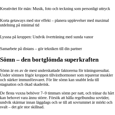
Kreativitet för män: Musik, foto och teckning som personligt uttryck
Korta getaways med stor effekt – planera upplevelser med maximal
utdelning på minimal tid
Lyssna på kroppen: Undvik överträning med sunda vanor
Samarbete på distans – gör tekniken till din partner
Sömn – den bortglömda superkraften
Sömn är en av de mest underskattade faktorerna för träningsresultat.
Under sömnen frigör kroppen tillväxthormoner som reparerar muskler
och stärker immunförsvaret. För lite sömn kan snabbt leda till
stagnation och ökad skaderisk.
De flesta vuxna behöver 7–9 timmars sömn per natt, och tränar du hårt
kan behovet vara ännu större. Försök att hålla regelbundna sovtider,
undvik skärmar innan läggdags och se till att sovrummet är mörkt och
svalt – det gör stor skillnad.