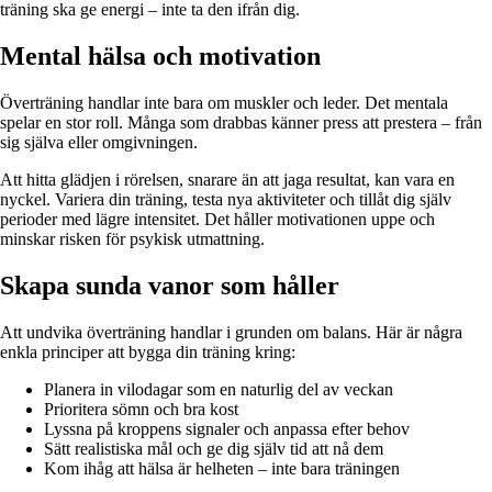
träning ska ge energi – inte ta den ifrån dig.
Mental hälsa och motivation
Överträning handlar inte bara om muskler och leder. Det mentala
spelar en stor roll. Många som drabbas känner press att prestera – från
sig själva eller omgivningen.
Att hitta glädjen i rörelsen, snarare än att jaga resultat, kan vara en
nyckel. Variera din träning, testa nya aktiviteter och tillåt dig själv
perioder med lägre intensitet. Det håller motivationen uppe och
minskar risken för psykisk utmattning.
Skapa sunda vanor som håller
Att undvika överträning handlar i grunden om balans. Här är några
enkla principer att bygga din träning kring:
Planera in vilodagar som en naturlig del av veckan
Prioritera sömn och bra kost
Lyssna på kroppens signaler och anpassa efter behov
Sätt realistiska mål och ge dig själv tid att nå dem
Kom ihåg att hälsa är helheten – inte bara träningen