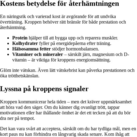
Kostens betydelse för återhämtningen
En näringsrik och varierad kost är avgörande för att undvika
överträning. Kroppen behöver rätt bränsle för både prestation och
återhämtning.
Protein
hjälper till att bygga upp och reparera muskler.
Kolhydrater
fyller på energidepåerna efter träning.
Hälsosamma fetter
stödjer hormonbalansen.
Vitaminer och mineraler
– särskilt järn, magnesium och D-
vitamin – är viktiga för kroppens energiomsättning.
Glöm inte vätskan. Även lätt vätskebrist kan påverka prestationen och
öka trötthetskänslan.
Lyssna på kroppens signaler
Kroppen kommunicerar hela tiden – men det kräver uppmärksamhet
att höra vad den säger. Om du känner dig ovanligt trött, tappar
motivationen eller har ihållande ömhet är det ett tecken på att du bör
dra ner på tempot.
Det kan vara svårt att acceptera, särskilt om du har tydliga mål, men en
kort paus nu kan förhindra en långvarig skada senare. Kom ihåg att