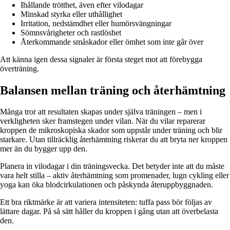
Ihållande trötthet, även efter vilodagar
Minskad styrka eller uthållighet
Irritation, nedstämdhet eller humörsvängningar
Sömnsvårigheter och rastlöshet
Återkommande småskador eller ömhet som inte går över
Att känna igen dessa signaler är första steget mot att förebygga
överträning.
Balansen mellan träning och återhämtning
Många tror att resultaten skapas under själva träningen – men i
verkligheten sker framstegen under vilan. När du vilar reparerar
kroppen de mikroskopiska skador som uppstår under träning och blir
starkare. Utan tillräcklig återhämtning riskerar du att bryta ner kroppen
mer än du bygger upp den.
Planera in vilodagar i din träningsvecka. Det betyder inte att du måste
vara helt stilla – aktiv återhämtning som promenader, lugn cykling eller
yoga kan öka blodcirkulationen och påskynda återuppbyggnaden.
Ett bra riktmärke är att variera intensiteten: tuffa pass bör följas av
lättare dagar. På så sätt håller du kroppen i gång utan att överbelasta
den.