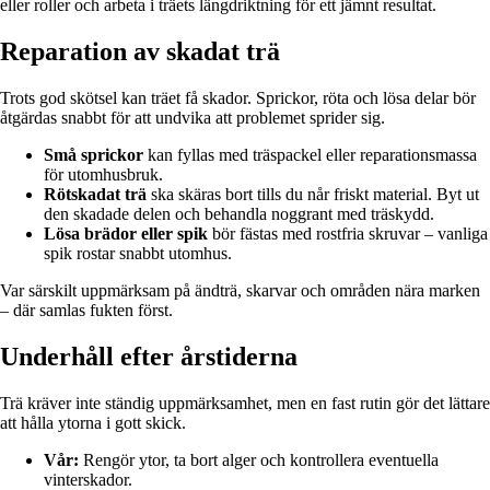
eller roller och arbeta i träets längdriktning för ett jämnt resultat.
Reparation av skadat trä
Trots god skötsel kan träet få skador. Sprickor, röta och lösa delar bör
åtgärdas snabbt för att undvika att problemet sprider sig.
Små sprickor
kan fyllas med träspackel eller reparationsmassa
för utomhusbruk.
Rötskadat trä
ska skäras bort tills du når friskt material. Byt ut
den skadade delen och behandla noggrant med träskydd.
Lösa brädor eller spik
bör fästas med rostfria skruvar – vanliga
spik rostar snabbt utomhus.
Var särskilt uppmärksam på ändträ, skarvar och områden nära marken
– där samlas fukten först.
Underhåll efter årstiderna
Trä kräver inte ständig uppmärksamhet, men en fast rutin gör det lättare
att hålla ytorna i gott skick.
Vår:
Rengör ytor, ta bort alger och kontrollera eventuella
vinterskador.