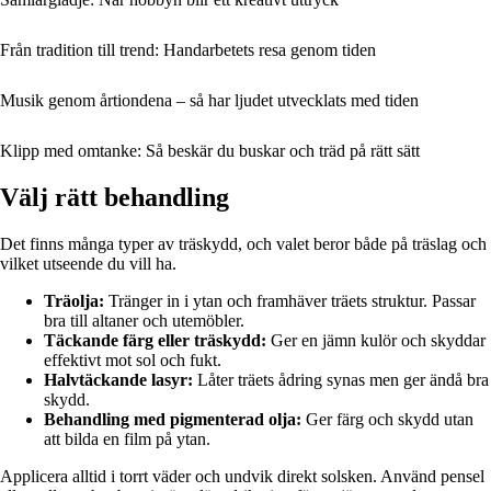
Från tradition till trend: Handarbetets resa genom tiden
Musik genom årtiondena – så har ljudet utvecklats med tiden
Klipp med omtanke: Så beskär du buskar och träd på rätt sätt
Välj rätt behandling
Det finns många typer av träskydd, och valet beror både på träslag och
vilket utseende du vill ha.
Träolja:
Tränger in i ytan och framhäver träets struktur. Passar
bra till altaner och utemöbler.
Täckande färg eller träskydd:
Ger en jämn kulör och skyddar
effektivt mot sol och fukt.
Halvtäckande lasyr:
Låter träets ådring synas men ger ändå bra
skydd.
Behandling med pigmenterad olja:
Ger färg och skydd utan
att bilda en film på ytan.
Applicera alltid i torrt väder och undvik direkt solsken. Använd pensel