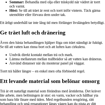
Sommar:
Behandla med olja eller träskydd när vädret är torrt
och varmt.
Höst:
Se till att träet är rent och torrt inför vintern. Täck gärna
utemöbler eller förvara dem under tak.
Ett årligt underhåll tar inte lång tid men förlänger livslängden betydligt.
Ge träet luft och dränering
Även den bästa behandlingen hjälper föga om träet ständigt är fuktigt.
Se till att vatten kan rinna bort och att luften kan cirkulera.
Undvik direkt kontakt mellan trä och mark.
Lämna mellanrum mellan trallbrädor så att vatten kan dräneras.
Använd distanser när du monterar panel på väggar.
Torrt trä håller längre – en enkel men ofta förbisedd regel.
Ett levande material som belönar omsorg
Trä är ett naturligt material som förändras med årstiderna. Det kräver
lite arbete, men belöningen är stor: en varm, vacker och hållbar yta
som bara blir finare med tiden. Med regelbunden rengöring, rätt
behandling och små reparationer längs vägen kan du njuta av ditt