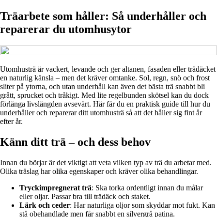
Träarbete som håller: Så underhåller och
reparerar du utomhusytor
Utomhusträ är vackert, levande och ger altanen, fasaden eller trädäcket
en naturlig känsla – men det kräver omtanke. Sol, regn, snö och frost
sliter på ytorna, och utan underhåll kan även det bästa trä snabbt bli
grått, sprucket och tråkigt. Med lite regelbunden skötsel kan du dock
förlänga livslängden avsevärt. Här får du en praktisk guide till hur du
underhåller och reparerar ditt utomhusträ så att det håller sig fint år
efter år.
Känn ditt trä – och dess behov
Innan du börjar är det viktigt att veta vilken typ av trä du arbetar med.
Olika träslag har olika egenskaper och kräver olika behandlingar.
Tryckimpregnerat trä
: Ska torka ordentligt innan du målar
eller oljar. Passar bra till trädäck och staket.
Lärk och ceder
: Har naturliga oljor som skyddar mot fukt. Kan
stå obehandlade men får snabbt en silvergrå patina.