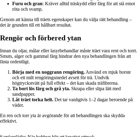
Furu och gran
: Kräver alltid träskydd eller färg för att stå emot
röta och svamp.
Genom att känna till träets egenskaper kan du välja rätt behandling –
det är grunden till ett hållbart resultat.
Rengör och förbered ytan
Innan du oljar, målar eller lasyrbehandlar måste träet vara rent och torrt.
Smuts, alger och gammal färg hindrar den nya behandlingen från att
fästa ordentligt.
Börja med en noggrann rengöring.
Använd en mjuk borste
och ett milt rengöringsmedel avsett för trä. Undvik
högtryckstvätt på full effekt – det kan skada träfibrerna.
Ta bort lös färg och grå yta.
Skrapa eller slipa lätt med
sandpapper.
Låt träet torka helt.
Det tar vanligtvis 1–2 dagar beroende på
väder.
En ren och torr yta är avgörande för att behandlingen ska skydda
effektivt.
Samlarglädje: När hobbyn blir ett kreativt uttryck